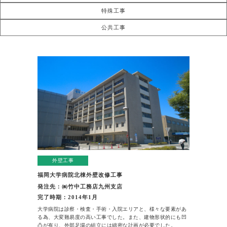
特殊工事
公共工事
外壁工事
福岡大学病院北棟外壁改修工事
発注先：㈱竹中工務店九州支店
完了時期：2014年1月
大学病院は診察・検査・手術・入院エリアと、様々な要素があ
る為、大変難易度の高い工事でした。また、建物形状的にも凹
凸が有り、外部足場の組立には綿密な計画が必要でした。